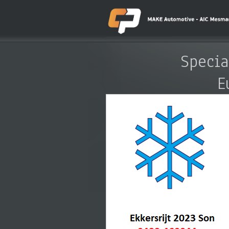
Specia
E