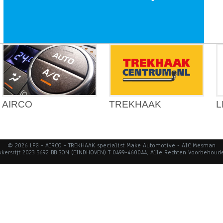
AIRCO
TREKHAAK
L
© 2026 LPG - AIRCO - TREKHAAK specialist Make Automotive - AIC Mesman
kkersrijt 2023 5692 BB SON (EINDHOVEN) T 0499-460044, Alle Rechten Voorbehoud