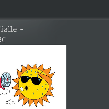
ialle -
RC